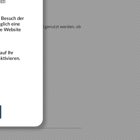
ren
n Besuch der
glich eine
 kann ganz individuell genutzt werden, ob
die Website
auf Ihr
ktivieren.
:
00,00
e:
k zur Liste