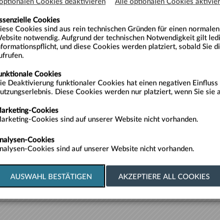
 optionalen Cookies deaktivieren
Alle optionalen Cookies aktivie
ssenzielle Cookies
iese Cookies sind aus rein technischen Gründen für einen normale
ebsite notwendig. Aufgrund der technischen Notwendigkeit gilt ledi
omente der Entspannung oder gemeinsame Zeit im TABBS. Der Wertgutschein
nformationspflicht, und diese Cookies werden platziert, sobald Sie 
erem Erlebnisbad mit Sauna oder für eine Massage in...
ufrufen.
unktionale Cookies
ie Deaktivierung funktionaler Cookies hat einen negativen Einfluss 
utzungserlebnis. Diese Cookies werden nur platziert, wenn Sie sie a
Preis
arketing-Cookies
€ 1
arketing-Cookies sind auf unserer Website nicht vorhanden.
nalysen-Cookies
Meng
nalysen-Cookies sind auf unserer Website nicht vorhanden.
Zurüc